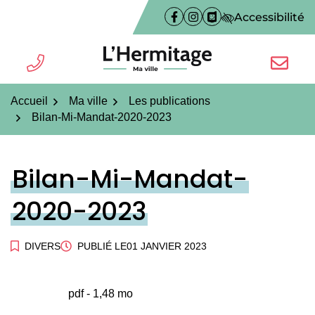
Gestion des traceurs
Aller
Accessibilité
Facebook
(ouverture dans un nouvel on
Instagram
(ouverture dans un nouve
PanneauPocket
(ouverture dans un n
au
contenu
TÉL.
NOUS É
L'Hermitage ma ville
Accueil
Ma ville
Les publications
Bilan-Mi-Mandat-2020-2023
Bilan-Mi-Mandat-
2020-2023
DIVERS
PUBLIÉ LE
01 JANVIER 2023
pdf - 1,48 mo