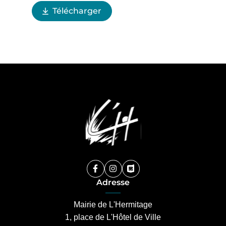
Télécharger
(ouverture dans un nouvel onglet)
Facebook
(ouverture dans un nouvel onglet)
Instagram
(ouverture dans un nouvel ongle
PanneauPocket
(ouverture dans un nouvel 
Adresse
Mairie de L'Hermitage
1, place de L'Hôtel de Ville