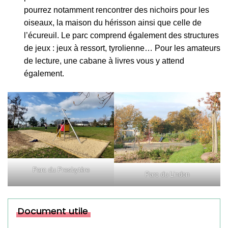
pourrez notamment rencontrer des nichoirs pour les
oiseaux, la maison du hérisson ainsi que celle de
l’écureuil. Le parc comprend également des structures
de jeux : jeux à ressort, tyrolienne… Pour les amateurs
de lecture, une cabane à livres vous y attend
également.
Parc du Presbytère
Parc du Lindon
Informations complémentaires
Document utile