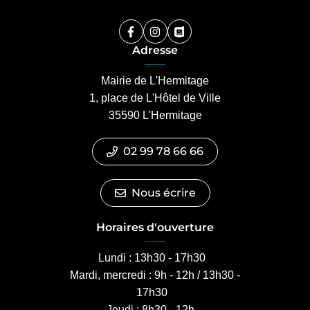
Facebook
(ouverture dans un nouvel onglet)
Instagram
(ouverture dans un nouvel ongle
PanneauPocket
(ouverture dans un nouvel 
Adresse
Mairie de L'Hermitage
1, place de L'Hôtel de Ville
35590 L'Hermitage
02 99 78 66 66
Nous écrire
Horaires d'ouverture
Lundi : 13h30 - 17h30
Mardi, mercredi : 9h - 12h / 13h30 -
17h30
Jeudi : 8h30 - 12h