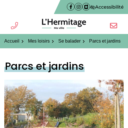
Gestion des traceurs
Aller
Accessibilité
Facebook
(ouverture dans un nouvel on
Instagram
(ouverture dans un nouve
PanneauPocket
(ouverture dans un n
au
contenu
TÉL.
NOUS É
L'Hermitage ma ville
Accueil
Mes loisirs
Se balader
Parcs et jardins
Parcs et jardins