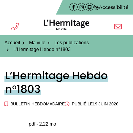
Gestion des traceurs
Aller
Accessibilité
Facebook
(ouverture dans un nouvel on
Instagram
(ouverture dans un nouve
PanneauPocket
(ouverture dans un n
au
contenu
TÉL.
NOUS É
L'Hermitage ma ville
Accueil
Ma ville
Les publications
L’Hermitage Hebdo n°1803
L’Hermitage Hebdo
n°1803
BULLETIN HEBDOMADAIRE
PUBLIÉ LE
19 JUIN 2026
pdf - 2,22 mo