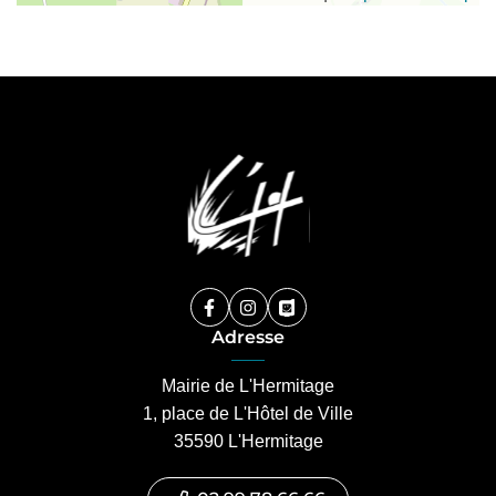
Facebook
(ouverture dans un nouvel onglet)
Instagram
(ouverture dans un nouvel ongle
PanneauPocket
(ouverture dans un nouvel 
Adresse
Mairie de L'Hermitage
1, place de L'Hôtel de Ville
35590 L'Hermitage