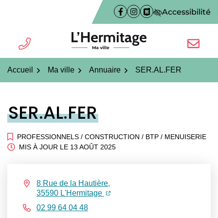
Gestion des traceurs
Aller
Accessibilité
Facebook
(ouverture dans un nouvel on
Instagram
(ouverture dans un nouve
PanneauPocket
(ouverture dans un n
au
contenu
TÉL.
NOUS É
L'Hermitage ma ville
Accueil
Ma ville
Annuaire
SER.AL.FER
SER.AL.FER
PROFESSIONNELS
/
CONSTRUCTION / BTP / MENUISERIE
MIS À JOUR LE
13 AOÛT 2025
Infos utiles
8 Rue de la Hautière,
(ouverture dans un nouvel onglet
(ouverture dans un nouvel ongl
35590 L'Hermitage
02 99 64 04 48