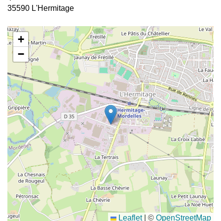
35590 L'Hermitage
+
−
Leaflet
|
©
OpenStreetMap