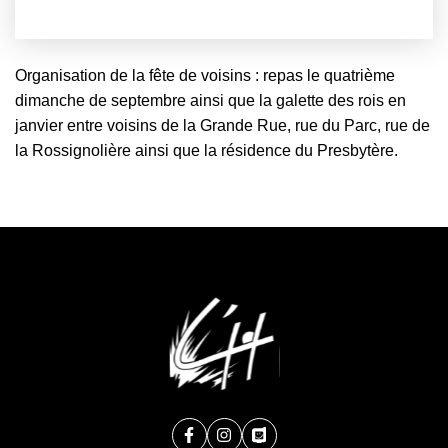
Organisation de la fête de voisins :
repas le quatrième
dimanche de septembre ainsi que la galette des rois en
janvier entre voisins de la Grande Rue, rue du Parc, rue de
la Rossignolière
ainsi que la résidence du Presbytère.
Facebook
(ouverture dans un nouvel onglet)
Instagram
(ouverture dans un nouvel ongle
PanneauPocket
(ouverture dans un nouvel 