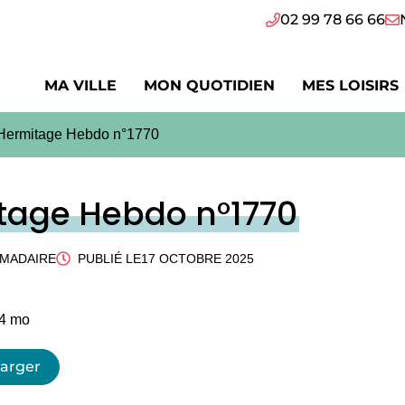
02 99 78 66 66
MA VILLE
MON QUOTIDIEN
MES LOISIRS
Hermitage Hebdo n°1770
tage Hebdo n°1770
OMADAIRE
PUBLIÉ LE
17 OCTOBRE 2025
54 mo
harger
ouverture dans un nouvel onglet)