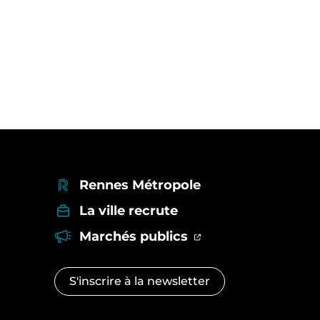
et)
Rennes Métropole
La ville recrute
0
(ouverture dans un
(ouverture dans u
Marchés publics
S'inscrire à la
newsletter