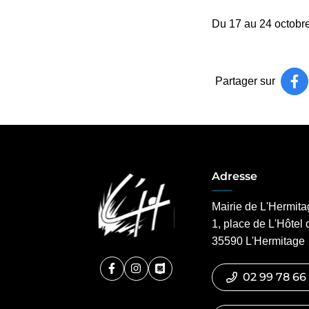
Du 17 au 24 octobre
Partager sur
Pa
(o
Adresse
Mairie de L'Hermit
1, place de L'Hôtel 
35590 L'Hermitage
Facebook
(ouverture dans un nouvel onglet)
Instagram
(ouverture dans un nouvel onglet)
PanneauPocket
(ouverture dans un nouvel ongl
02 99 78 66