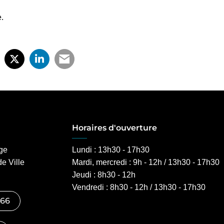
.
rtager sur Facebook
uverture dans un nouvel onglet)
Partager sur X (Twitter)
(ouverture dans un nouvel onglet)
Partager sur LinkedIn
(ouverture dans un nouvel onglet)
Partager par e-mail
(ouverture dans un nouvel ongl
Horaires d'ouverture
age
Lundi : 13h30 - 17h30
de Ville
Mardi, mercredi : 9h - 12h / 13h30 - 17h3
Jeudi : 8h30 - 12h
Vendredi : 8h30 - 12h / 13h30 - 17h30
et)
 66