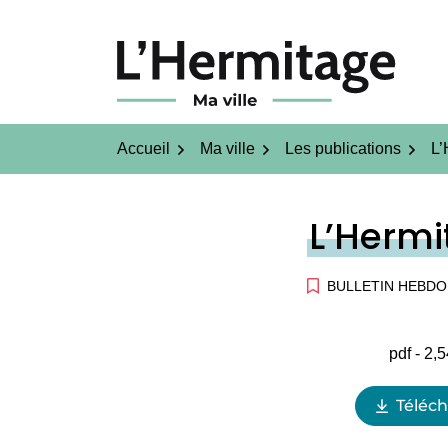
Gestion des traceurs
Aller
au
contenu
L'Hermitage ma ville
Accueil
Ma ville
Les publications
L’
L’Hermi
BULLETIN HEBD
pdf - 2,
Téléc
(