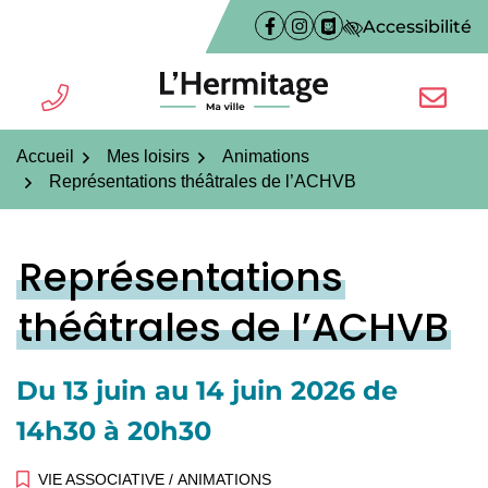
Gestion des traceurs
Aller
Accessibilité
Facebook
(ouverture dans un nouvel on
Instagram
(ouverture dans un nouve
PanneauPocket
(ouverture dans un n
au
contenu
TÉL.
NOUS É
L'Hermitage ma ville
Accueil
Mes loisirs
Animations
Représentations théâtrales de l’ACHVB
Représentations
théâtrales de l’ACHVB
Du
13
juin
au
14
juin
2026
de
14h30 à 20h30
VIE ASSOCIATIVE
/
ANIMATIONS