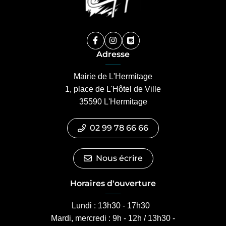
Facebook
(ouverture dans un nouvel onglet)
Instagram
(ouverture dans un nouvel ongle
PanneauPocket
(ouverture dans un nouvel 
Adresse
Mairie de L'Hermitage
1, place de L'Hôtel de Ville
35590 L'Hermitage
02 99 78 66 66
Nous écrire
Horaires d'ouverture
Lundi : 13h30 - 17h30
Mardi, mercredi : 9h - 12h / 13h30 -